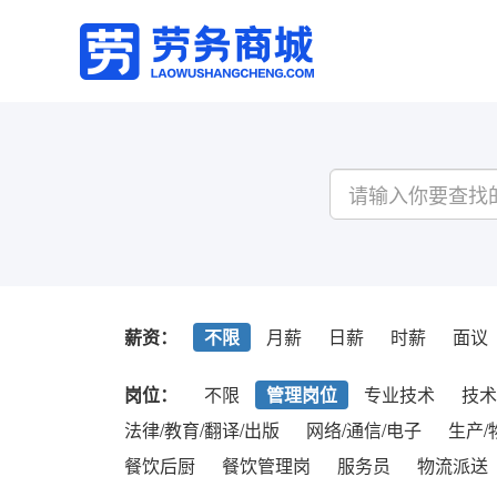
薪资：
不限
月薪
日薪
时薪
面议
岗位：
不限
管理岗位
专业技术
技术
法律/教育/翻译/出版
网络/通信/电子
生产/
餐饮后厨
餐饮管理岗
服务员
物流派送