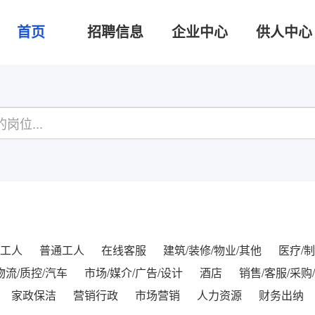
首页
招聘信息
企业中心
供人中心
工人
普通工人
在线客服
建筑/装修/物业/其他
医疗/制
物流/质控/汽车
市场/媒介/广告/设计
酒店
销售/客服/采购
家政保洁
营销行政
市场营销
人力资源
财务出纳