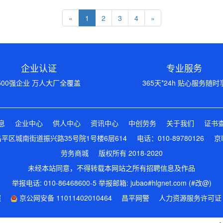
«
1
2
3
4
»
企业认证
专业服务
500强企业 万人大厂全覆盖
365天*24h 贴心服务随时
息
企业中心
供人中心
资讯中心
中创劳务
关于我们
证书
区城南街道振兴路35号院1号楼6层614 电话：010-89780126
京I
劳务商城 版权所有 2018-2020
未经本站同意，不得转载本网站之所有招聘信息及作品
举报电话: 010-86468600-5 举报邮箱: jubao#hlgnet.com (#改@)
照
京公网安备 11011402010464
昌平网警
人力资源服务许可证