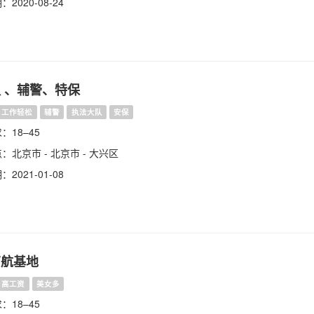
2020-08-24
 、辅警、特保
工作轻松
辅警
执法大队
安保
：18–45
：北京市 - 北京市 - 大兴区
2021-01-08
南航基地
高工资
美女多
：18–45