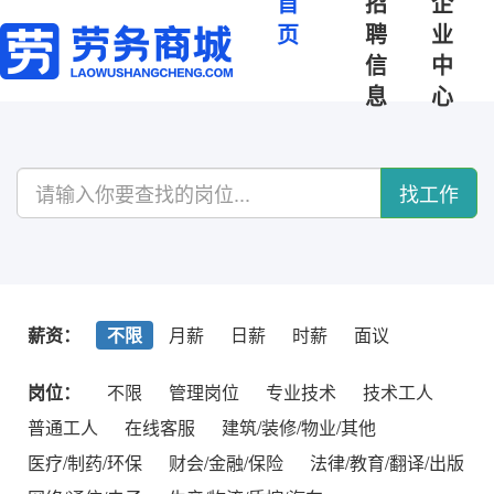
首
招
企
页
聘
业
信
中
息
心
找工作
薪资：
不限
月薪
日薪
时薪
面议
岗位：
不限
管理岗位
专业技术
技术工人
普通工人
在线客服
建筑/装修/物业/其他
医疗/制药/环保
财会/金融/保险
法律/教育/翻译/出版