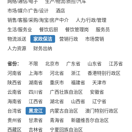
网络/通信/电子
生产/物流/质控/汽车
市场/媒介/广告/设计
酒店
销售/客服/采购/淘宝/房产中介
人力/行政/管理
生活/服务业
餐饮后厨
餐饮管理岗
服务员
物流派送
家政保洁
营销行政
市场营销
人力资源
财务出纳
省份：
不限
北京市
广东省
山东省
江苏省
河南省
上海市
河北省
浙江
香港特别行政区
陕西省
湖南省
重庆市
福建省
天津市
云南省
四川省
广西壮族自治区
安徽省
海南省
江西省
湖北省
山西省
辽宁省
台湾省
黑龙江
内蒙古自治区
澳门特别行政区
贵州省
甘肃省
青海省
新疆维吾尔自治区
西藏区
吉林省
宁夏回族自治区