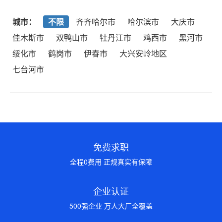
城市：
不限
齐齐哈尔市
哈尔滨市
大庆市
佳木斯市
双鸭山市
牡丹江市
鸡西市
黑河市
绥化市
鹤岗市
伊春市
大兴安岭地区
七台河市
免费求职
全程0费用 正规真实有保障
企业认证
500强企业 万人大厂全覆盖