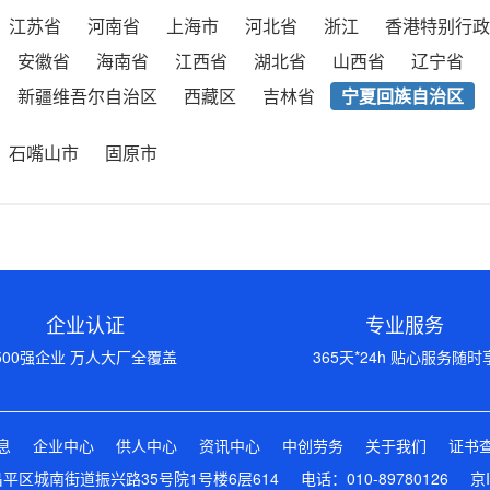
江苏省
河南省
上海市
河北省
浙江
香港特别行政
安徽省
海南省
江西省
湖北省
山西省
辽宁省
新疆维吾尔自治区
西藏区
吉林省
宁夏回族自治区
石嘴山市
固原市
企业认证
专业服务
500强企业 万人大厂全覆盖
365天*24h 贴心服务随时
息
企业中心
供人中心
资讯中心
中创劳务
关于我们
证书
区城南街道振兴路35号院1号楼6层614 电话：010-89780126
京I