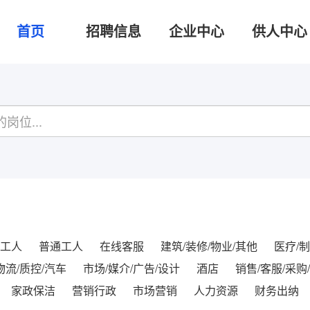
首页
招聘信息
企业中心
供人中心
工人
普通工人
在线客服
建筑/装修/物业/其他
医疗/制
物流/质控/汽车
市场/媒介/广告/设计
酒店
销售/客服/采购
家政保洁
营销行政
市场营销
人力资源
财务出纳