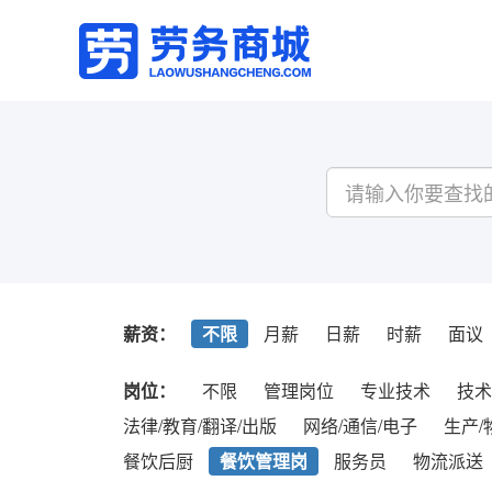
薪资：
不限
月薪
日薪
时薪
面议
岗位：
不限
管理岗位
专业技术
技术
法律/教育/翻译/出版
网络/通信/电子
生产/
餐饮后厨
餐饮管理岗
服务员
物流派送