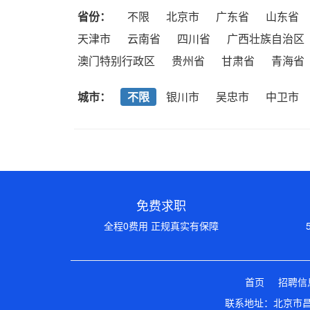
省份：
不限
北京市
广东省
山东省
天津市
云南省
四川省
广西壮族自治区
澳门特别行政区
贵州省
甘肃省
青海省
城市：
不限
银川市
吴忠市
中卫市
免费求职
全程0费用 正规真实有保障
首页
招聘信
联系地址：北京市昌平