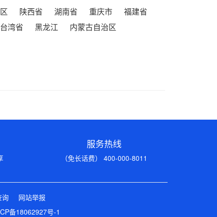
区
陕西省
湖南省
重庆市
福建省
台湾省
黑龙江
内蒙古自治区
服务热线
享
（免长话费） 400-000-8011
查询
网站举报
CP备18062927号-1